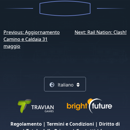
Navigazione
Previous:
Aggiornamento
Next:
Rail Nation: Clash!
articoli
Camino e Caldaia 31
maggio
Italiano
Regolamento
|
Termini e Condizioni
|
Diritto di